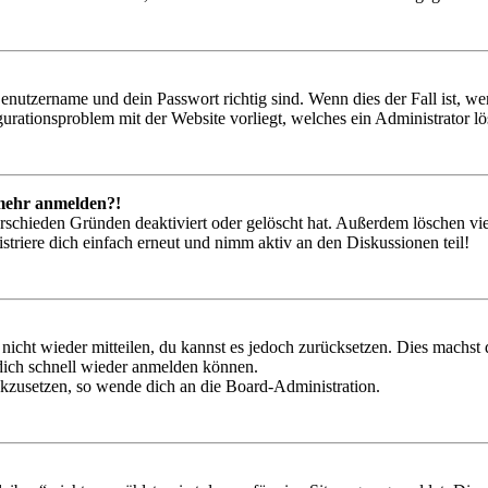
Benutzername und dein Passwort richtig sind. Wenn dies der Fall ist, w
igurationsproblem mit der Website vorliegt, welches ein Administrator l
t mehr anmelden?!
rschieden Gründen deaktiviert oder gelöscht hat. Außerdem löschen vie
triere dich einfach erneut und nimm aktiv an den Diskussionen teil!
 nicht wieder mitteilen, du kannst es jedoch zurücksetzen. Dies machs
 dich schnell wieder anmelden können.
ückzusetzen, so wende dich an die Board-Administration.