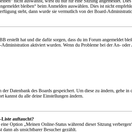
en“ nicht auswählst, wirst du nur für eine Sitzung angemeldet. Dies
Angemeldet bleiben“ beim Anmelden auswählen. Dies ist nicht empfehle
Verfügung steht, dann wurde sie vermutlich von der Board-Administratio
BB erstellt hat und die dafür sorgen, dass du im Forum angemeldet bl
rd-Administration aktiviert wurden. Wenn du Probleme bei der An- ode
 in der Datenbank des Boards gespeichert. Um diese zu ändern, gehe in
t kannst du alle deine Einstellungen ändern.
-Liste auftaucht?
n eine Option „Meinen Online-Status während dieser Sitzung verbergen
t dann als unsichtbarer Besucher gezählt.