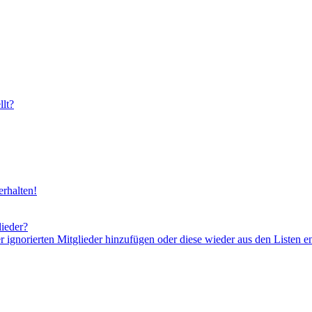
lt?
rhalten!
lieder?
er ignorierten Mitglieder hinzufügen oder diese wieder aus den Listen e