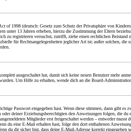
t of 1998 (deutsch: Gesetz zum Schutz der Privatsphäre von Kindern i
ern unter 13 Jahren erheben, hierzu die Zustimmung der Eltern bezieh
dich zu registrieren versuchst, zutrifft, ziehe einen rechtlichen Beista
stelle für Rechtsangelegenheiten jeglicher Art ist; außer solchen, die
erden.
 komplett ausgeschaltet hat, damit sich keine neuen Benutzer mehr anm
 wurden. Um Hilfe zu erhalten, wende dich an die Board-Administratio
richtige Passwort eingegeben hast. Wenn diese stimmen, dann gibt es
ern oder deiner Erziehungsberechtigten den Anweisungen folgen, die du e
 angemeldeten Mitglieder erst freigeschaltet werden – entweder musst du
. Wenn du eine E-Mail erhalten hast, folge den dort enthaltenen Anweis
nn du dir sicher bist, dass deine E-Mail-Adresse korrekt eingegeben w