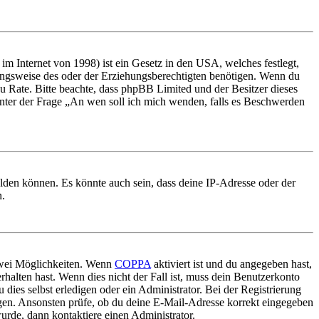
m Internet von 1998) ist ein Gesetz in den USA, welches festlegt,
ungsweise des oder der Erziehungsberechtigten benötigen. Wenn du
nd zu Rate. Bitte beachte, dass phpBB Limited und der Besitzer dieses
 unter der Frage „An wen soll ich mich wenden, falls es Beschwerden
elden können. Es könnte auch sein, dass deine IP-Adresse oder der
n.
 zwei Möglichkeiten. Wenn
COPPA
aktiviert ist und du angegeben hast,
rhalten hast. Wenn dies nicht der Fall ist, muss dein Benutzerkonto
 dies selbst erledigen oder ein Administrator. Bei der Registrierung
ungen. Ansonsten prüfe, ob du deine E-Mail-Adresse korrekt eingegeben
urde, dann kontaktiere einen Administrator.