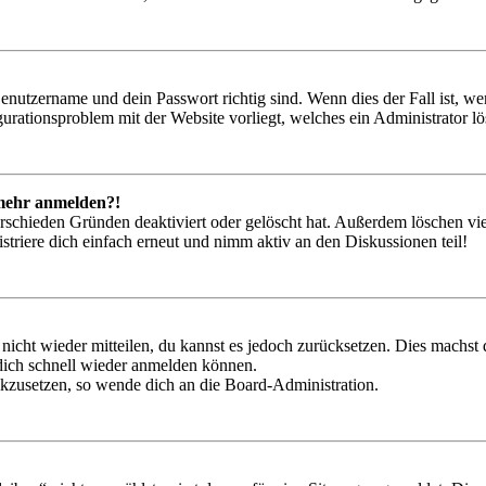
Benutzername und dein Passwort richtig sind. Wenn dies der Fall ist, w
igurationsproblem mit der Website vorliegt, welches ein Administrator l
t mehr anmelden?!
rschieden Gründen deaktiviert oder gelöscht hat. Außerdem löschen vie
triere dich einfach erneut und nimm aktiv an den Diskussionen teil!
 nicht wieder mitteilen, du kannst es jedoch zurücksetzen. Dies machs
 dich schnell wieder anmelden können.
ückzusetzen, so wende dich an die Board-Administration.