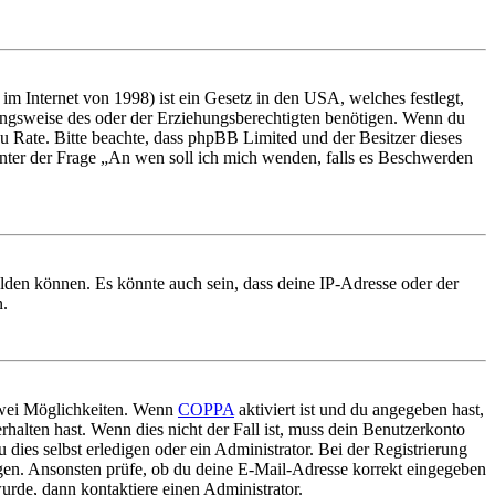
m Internet von 1998) ist ein Gesetz in den USA, welches festlegt,
ungsweise des oder der Erziehungsberechtigten benötigen. Wenn du
nd zu Rate. Bitte beachte, dass phpBB Limited und der Besitzer dieses
 unter der Frage „An wen soll ich mich wenden, falls es Beschwerden
elden können. Es könnte auch sein, dass deine IP-Adresse oder der
n.
 zwei Möglichkeiten. Wenn
COPPA
aktiviert ist und du angegeben hast,
rhalten hast. Wenn dies nicht der Fall ist, muss dein Benutzerkonto
 dies selbst erledigen oder ein Administrator. Bei der Registrierung
ungen. Ansonsten prüfe, ob du deine E-Mail-Adresse korrekt eingegeben
urde, dann kontaktiere einen Administrator.