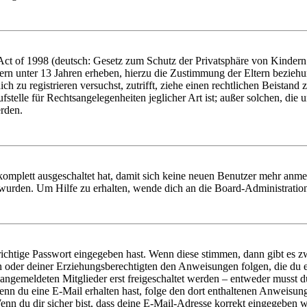
t of 1998 (deutsch: Gesetz zum Schutz der Privatsphäre von Kindern i
ern unter 13 Jahren erheben, hierzu die Zustimmung der Eltern bezieh
dich zu registrieren versuchst, zutrifft, ziehe einen rechtlichen Beista
stelle für Rechtsangelegenheiten jeglicher Art ist; außer solchen, die
erden.
 komplett ausgeschaltet hat, damit sich keine neuen Benutzer mehr anm
 wurden. Um Hilfe zu erhalten, wende dich an die Board-Administratio
richtige Passwort eingegeben hast. Wenn diese stimmen, dann gibt es
ern oder deiner Erziehungsberechtigten den Anweisungen folgen, die du e
 angemeldeten Mitglieder erst freigeschaltet werden – entweder musst du
. Wenn du eine E-Mail erhalten hast, folge den dort enthaltenen Anweis
nn du dir sicher bist, dass deine E-Mail-Adresse korrekt eingegeben w