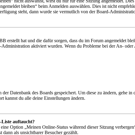
en“ nicht auswählst, wirst du nur für eine Sitzung angemeldet. Dies
Angemeldet bleiben“ beim Anmelden auswählen. Dies ist nicht empfehle
Verfügung steht, dann wurde sie vermutlich von der Board-Administratio
BB erstellt hat und die dafür sorgen, dass du im Forum angemeldet bl
rd-Administration aktiviert wurden. Wenn du Probleme bei der An- ode
 in der Datenbank des Boards gespeichert. Um diese zu ändern, gehe in
t kannst du alle deine Einstellungen ändern.
-Liste auftaucht?
n eine Option „Meinen Online-Status während dieser Sitzung verbergen
t dann als unsichtbarer Besucher gezählt.