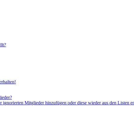
lt?
rhalten!
lieder?
er ignorierten Mitglieder hinzufügen oder diese wieder aus den Listen e