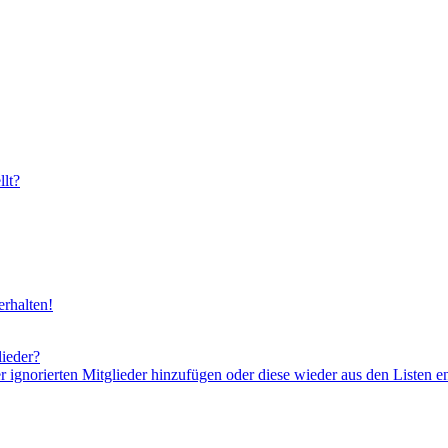
lt?
rhalten!
lieder?
er ignorierten Mitglieder hinzufügen oder diese wieder aus den Listen e