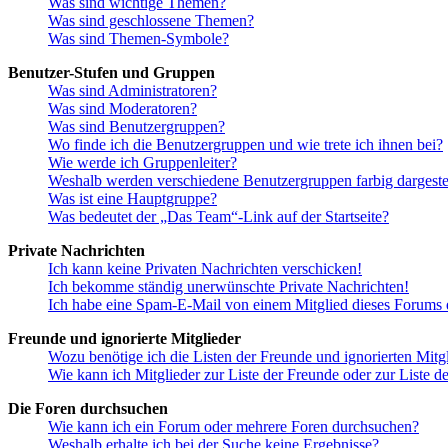
Was sind wichtige Themen?
Was sind geschlossene Themen?
Was sind Themen-Symbole?
Benutzer-Stufen und Gruppen
Was sind Administratoren?
Was sind Moderatoren?
Was sind Benutzergruppen?
Wo finde ich die Benutzergruppen und wie trete ich ihnen bei?
Wie werde ich Gruppenleiter?
Weshalb werden verschiedene Benutzergruppen farbig dargestel
Was ist eine Hauptgruppe?
Was bedeutet der „Das Team“-Link auf der Startseite?
Private Nachrichten
Ich kann keine Privaten Nachrichten verschicken!
Ich bekomme ständig unerwünschte Private Nachrichten!
Ich habe eine Spam-E-Mail von einem Mitglied dieses Forums e
Freunde und ignorierte Mitglieder
Wozu benötige ich die Listen der Freunde und ignorierten Mitg
Wie kann ich Mitglieder zur Liste der Freunde oder zur Liste d
Die Foren durchsuchen
Wie kann ich ein Forum oder mehrere Foren durchsuchen?
Weshalb erhalte ich bei der Suche keine Ergebnisse?