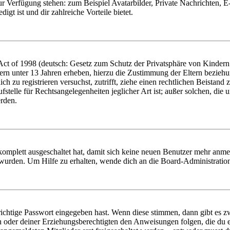
zur Verfügung stehen: zum Beispiel Avatarbilder, Private Nachrichten, 
igt ist und dir zahlreiche Vorteile bietet.
t of 1998 (deutsch: Gesetz zum Schutz der Privatsphäre von Kindern i
ern unter 13 Jahren erheben, hierzu die Zustimmung der Eltern bezieh
dich zu registrieren versuchst, zutrifft, ziehe einen rechtlichen Beista
stelle für Rechtsangelegenheiten jeglicher Art ist; außer solchen, die
erden.
 komplett ausgeschaltet hat, damit sich keine neuen Benutzer mehr anm
 wurden. Um Hilfe zu erhalten, wende dich an die Board-Administratio
richtige Passwort eingegeben hast. Wenn diese stimmen, dann gibt es
ern oder deiner Erziehungsberechtigten den Anweisungen folgen, die du e