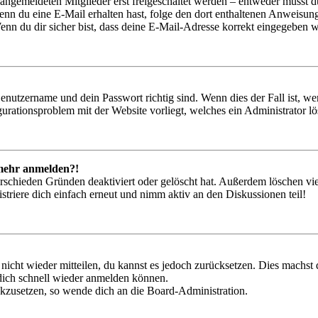
 angemeldeten Mitglieder erst freigeschaltet werden – entweder musst du
. Wenn du eine E-Mail erhalten hast, folge den dort enthaltenen Anweis
nn du dir sicher bist, dass deine E-Mail-Adresse korrekt eingegeben w
Benutzername und dein Passwort richtig sind. Wenn dies der Fall ist, w
igurationsproblem mit der Website vorliegt, welches ein Administrator l
t mehr anmelden?!
rschieden Gründen deaktiviert oder gelöscht hat. Außerdem löschen vie
triere dich einfach erneut und nimm aktiv an den Diskussionen teil!
 nicht wieder mitteilen, du kannst es jedoch zurücksetzen. Dies machs
 dich schnell wieder anmelden können.
ückzusetzen, so wende dich an die Board-Administration.