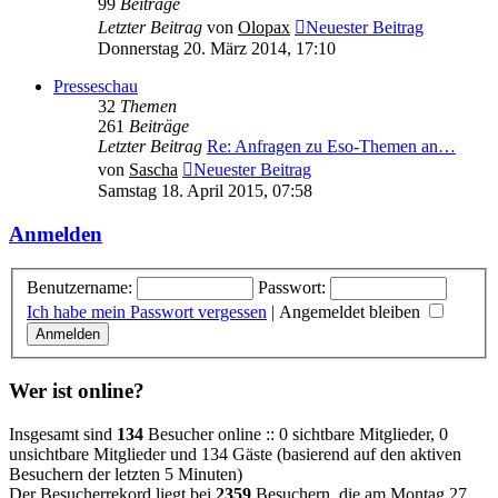
99
Beiträge
Letzter Beitrag
von
Olopax
Neuester Beitrag
Donnerstag 20. März 2014, 17:10
Presseschau
32
Themen
261
Beiträge
Letzter Beitrag
Re: Anfragen zu Eso-Themen an…
von
Sascha
Neuester Beitrag
Samstag 18. April 2015, 07:58
Anmelden
Benutzername:
Passwort:
Ich habe mein Passwort vergessen
|
Angemeldet bleiben
Wer ist online?
Insgesamt sind
134
Besucher online :: 0 sichtbare Mitglieder, 0
unsichtbare Mitglieder und 134 Gäste (basierend auf den aktiven
Besuchern der letzten 5 Minuten)
Der Besucherrekord liegt bei
2359
Besuchern, die am Montag 27.