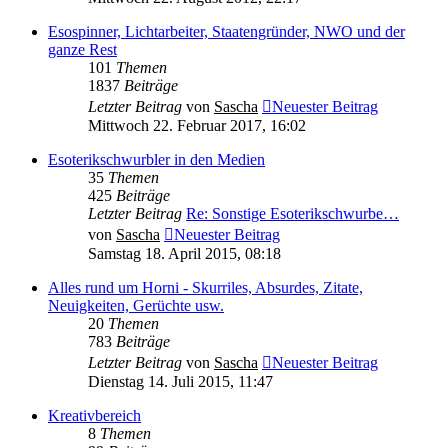
Esospinner, Lichtarbeiter, Staatengründer, NWO und der
ganze Rest
101
Themen
1837
Beiträge
Letzter Beitrag
von
Sascha
Neuester Beitrag
Mittwoch 22. Februar 2017, 16:02
Esoterikschwurbler in den Medien
35
Themen
425
Beiträge
Letzter Beitrag
Re: Sonstige Esoterikschwurbe…
von
Sascha
Neuester Beitrag
Samstag 18. April 2015, 08:18
Alles rund um Horni - Skurriles, Absurdes, Zitate,
Neuigkeiten, Gerüchte usw.
20
Themen
783
Beiträge
Letzter Beitrag
von
Sascha
Neuester Beitrag
Dienstag 14. Juli 2015, 11:47
Kreativbereich
8
Themen