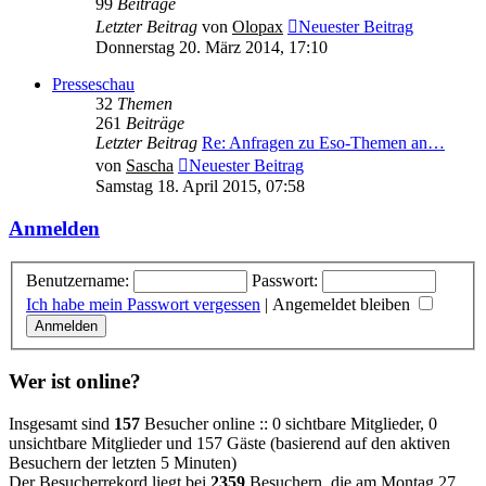
99
Beiträge
Letzter Beitrag
von
Olopax
Neuester Beitrag
Donnerstag 20. März 2014, 17:10
Presseschau
32
Themen
261
Beiträge
Letzter Beitrag
Re: Anfragen zu Eso-Themen an…
von
Sascha
Neuester Beitrag
Samstag 18. April 2015, 07:58
Anmelden
Benutzername:
Passwort:
Ich habe mein Passwort vergessen
|
Angemeldet bleiben
Wer ist online?
Insgesamt sind
157
Besucher online :: 0 sichtbare Mitglieder, 0
unsichtbare Mitglieder und 157 Gäste (basierend auf den aktiven
Besuchern der letzten 5 Minuten)
Der Besucherrekord liegt bei
2359
Besuchern, die am Montag 27.