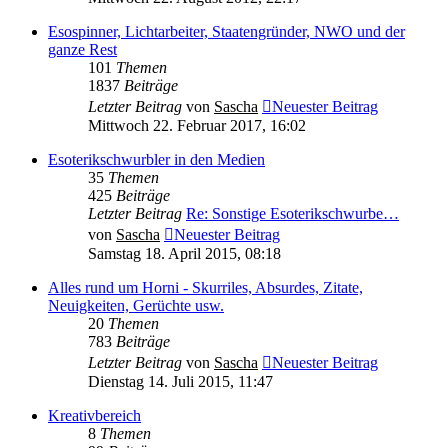
Esospinner, Lichtarbeiter, Staatengründer, NWO und der
ganze Rest
101
Themen
1837
Beiträge
Letzter Beitrag
von
Sascha
Neuester Beitrag
Mittwoch 22. Februar 2017, 16:02
Esoterikschwurbler in den Medien
35
Themen
425
Beiträge
Letzter Beitrag
Re: Sonstige Esoterikschwurbe…
von
Sascha
Neuester Beitrag
Samstag 18. April 2015, 08:18
Alles rund um Horni - Skurriles, Absurdes, Zitate,
Neuigkeiten, Gerüchte usw.
20
Themen
783
Beiträge
Letzter Beitrag
von
Sascha
Neuester Beitrag
Dienstag 14. Juli 2015, 11:47
Kreativbereich
8
Themen