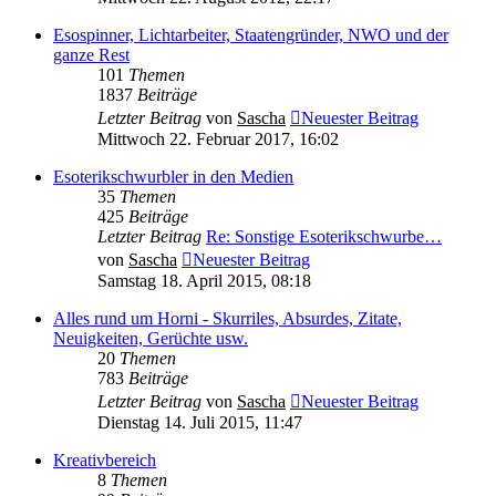
Esospinner, Lichtarbeiter, Staatengründer, NWO und der
ganze Rest
101
Themen
1837
Beiträge
Letzter Beitrag
von
Sascha
Neuester Beitrag
Mittwoch 22. Februar 2017, 16:02
Esoterikschwurbler in den Medien
35
Themen
425
Beiträge
Letzter Beitrag
Re: Sonstige Esoterikschwurbe…
von
Sascha
Neuester Beitrag
Samstag 18. April 2015, 08:18
Alles rund um Horni - Skurriles, Absurdes, Zitate,
Neuigkeiten, Gerüchte usw.
20
Themen
783
Beiträge
Letzter Beitrag
von
Sascha
Neuester Beitrag
Dienstag 14. Juli 2015, 11:47
Kreativbereich
8
Themen