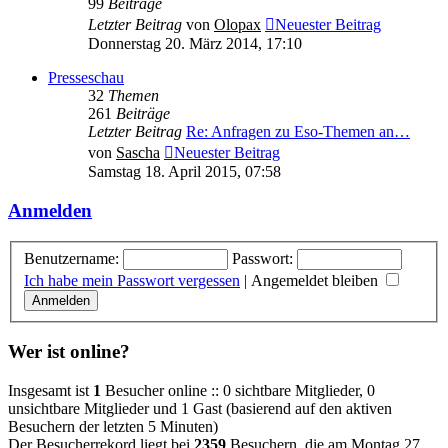
99
Beiträge
Letzter Beitrag
von
Olopax
Neuester Beitrag
Donnerstag 20. März 2014, 17:10
Presseschau
32
Themen
261
Beiträge
Letzter Beitrag
Re: Anfragen zu Eso-Themen an…
von
Sascha
Neuester Beitrag
Samstag 18. April 2015, 07:58
Anmelden
Benutzername:
Passwort:
Ich habe mein Passwort vergessen
|
Angemeldet bleiben
Wer ist online?
Insgesamt ist
1
Besucher online :: 0 sichtbare Mitglieder, 0
unsichtbare Mitglieder und 1 Gast (basierend auf den aktiven
Besuchern der letzten 5 Minuten)
Der Besucherrekord liegt bei
2359
Besuchern, die am Montag 27.