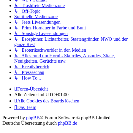
↳ Trashfreie Medienzone
↳ Off-Topic
Spirituelle Medienzone
↳ Jeets Livesendungen
↳ Prinz Hornauer in Farbe und Bunt
↳ Sonstige Livesendungen
↳ Esospinner, Lichtarbeiter, Staatengründer, NWO und der
ganze Rest
↳ Esoterikschwurbler in den Medien
↳ Alles rund um Horni - Skurriles, Absurdes, Zitate,
Neuigkeiten, Gerüchte usw.
↳ Kreativbereich
↳ Presseschau
↳ How To...
Foren-Übersicht
Alle Zeiten sind
UTC+01:00
Alle Cookies des Boards löschen
Das Team
Powered by
phpBB
® Forum Software © phpBB Limited
Deutsche Übersetzung durch
phpBB.de