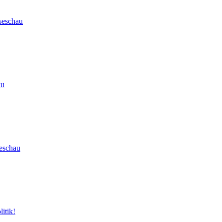
seschau
au
eschau
itik!