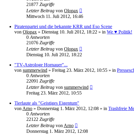
21877
Zugriffe
Letzter Beitrag
von
Olopax
Mittwoch 11. Juli 2012, 16:46
Piratenpartei und die bekannte KRR und Eso Scene
von
Olopax
» Dienstag 10. Juli 2012, 18:22 » in
We ♥ Politik!
0
Antworten
21076
Zugriffe
Letzter Beitrag
von
Olopax
Dienstag 10. Juli 2012, 18:22
"TV-Astrologe Hornauer"...
von
summerwind
» Freitag 23. März 2012, 10:55 » in
Pressesc
0
Antworten
22091
Zugriffe
Letzter Beitrag
von
summerwind
Freitag 23. März 2012, 10:55
Tierlaute als "Geistiges Eigentum"
von
Arno
» Donnerstag 1. März 2012, 12:08 » in
Trashfreie M
0
Antworten
22122
Zugriffe
Letzter Beitrag
von
Arno
Donnerstag 1. März 2012, 12:08