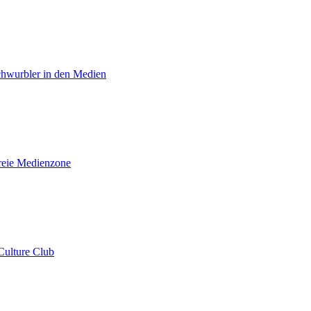
chwurbler in den Medien
reie Medienzone
Culture Club