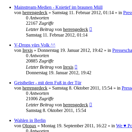
Mainstream-Medien - Knietief im braunen Müll
von
herrengedeck
» Samstag 11. Februar 2012, 01:14 » in
Pres
0
Antworten
22167
Zugriffe
Letzter Beitrag
von
herrengedeck
Samstag 11. Februar 2012, 01:14
V-Drops vürs Volk ^^
von
Irexis
» Donnerstag 19. Januar 2012, 19:42 » in
Pressesch
0
Antworten
20885
Zugriffe
Letzter Beitrag
von
Irexis
Donnerstag 19. Januar 2012, 19:42
Geistheiler - mit dem Fuß in der Tür
von
herrengedeck
» Samstag 8. Oktober 2011, 15:54 » in
Press
0
Antworten
21006
Zugriffe
Letzter Beitrag
von
herrengedeck
Samstag 8. Oktober 2011, 15:54
Wahlen in Berlin
von
Olopax
» Montag 19. September 2011, 16:22 » in
We ♥ Pol
0
Antworten