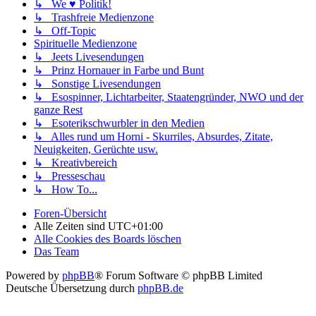
↳ We ♥ Politik!
↳ Trashfreie Medienzone
↳ Off-Topic
Spirituelle Medienzone
↳ Jeets Livesendungen
↳ Prinz Hornauer in Farbe und Bunt
↳ Sonstige Livesendungen
↳ Esospinner, Lichtarbeiter, Staatengründer, NWO und der
ganze Rest
↳ Esoterikschwurbler in den Medien
↳ Alles rund um Horni - Skurriles, Absurdes, Zitate,
Neuigkeiten, Gerüchte usw.
↳ Kreativbereich
↳ Presseschau
↳ How To...
Foren-Übersicht
Alle Zeiten sind
UTC+01:00
Alle Cookies des Boards löschen
Das Team
Powered by
phpBB
® Forum Software © phpBB Limited
Deutsche Übersetzung durch
phpBB.de