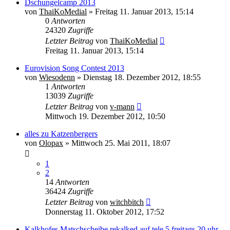
Dschungelcamp 2013
von
ThaiKoMedial
» Freitag 11. Januar 2013, 15:14
0
Antworten
24320
Zugriffe
Letzter Beitrag
von
ThaiKoMedial
Freitag 11. Januar 2013, 15:14
Eurovision Song Contest 2013
von
Wiesodenn
» Dienstag 18. Dezember 2012, 18:55
1
Antworten
13039
Zugriffe
Letzter Beitrag
von
v-mann
Mittwoch 19. Dezember 2012, 10:50
alles zu Katzenbergers
von
Olopax
» Mittwoch 25. Mai 2011, 18:07
1
2
14
Antworten
36424
Zugriffe
Letzter Beitrag
von
witchbitch
Donnerstag 11. Oktober 2012, 17:52
Kalkhofes Matschscheibe rekalked auf tele 5 freitags 20 uhr