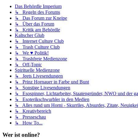
Das Behördle Imperium
↳ Regeln des Forums
↳ Das Forum zur Kneipe
↳ Über das Forum
↳ Kritik am Behördle
Kaltscher Glub
↳ Internet Culture Club
↳ Trash Culture Club
↳ We ♥ Politik!
↳ Trashfreie Medienzone
↳ Off-Topic
Spirituelle Medienzone
↳ Jeets Livesendungen
↳ Prinz Hornauer in Farbe und Bunt
↳ Sonstige Livesendungen
↳ Esospinner, Lichtarbeiter, Staatengründer, NWO und der g
↳ Esoterikschwurbler in den Medien
↳ Alles rund um Horni - Skurriles, Absurdes, Zitate, Neuigke
↳ Kreativbereich
↳ Presseschau
↳ How To...
Wer ist online?