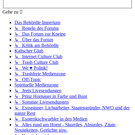
Gehe zu
Das Behördle Imperium
↳ Regeln des Forums
↳ Das Forum zur Kneipe
↳ Über das Forum
↳ Kritik am Behördle
Kaltscher Glub
↳ Internet Culture Club
↳ Trash Culture Club
↳ We ♥ Politik!
↳ Trashfreie Medienzone
↳ Off-Topic
Spirituelle Medienzone
↳ Jeets Livesendungen
↳ Prinz Hornauer in Farbe und Bunt
↳ Sonstige Livesendungen
↳ Esospinner, Lichtarbeiter, Staatengründer, NWO und der
ganze Rest
↳ Esoterikschwurbler in den Medien
↳ Alles rund um Horni - Skurriles, Absurdes, Zitate,
Neuigkeiten, Gerüchte usw.