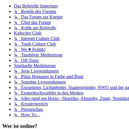
Das Behördle Imperium
↳ Regeln des Forums
↳ Das Forum zur Kneipe
↳ Über das Forum
↳ Kritik am Behördle
Kaltscher Glub
↳ Internet Culture Club
↳ Trash Culture Club
↳ We ♥ Politik!
↳ Trashfreie Medienzone
↳ Off-Topic
Spirituelle Medienzone
↳ Jeets Livesendungen
↳ Prinz Hornauer in Farbe und Bunt
↳ Sonstige Livesendungen
↳ Esospinner, Lichtarbeiter, Staatengründer, NWO und der g
↳ Esoterikschwurbler in den Medien
↳ Alles rund um Horni - Skurriles, Absurdes, Zitate, Neuigke
↳ Kreativbereich
↳ Presseschau
↳ How To...
Wer ist online?