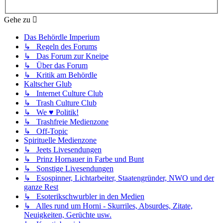
Gehe zu
Das Behördle Imperium
↳ Regeln des Forums
↳ Das Forum zur Kneipe
↳ Über das Forum
↳ Kritik am Behördle
Kaltscher Glub
↳ Internet Culture Club
↳ Trash Culture Club
↳ We ♥ Politik!
↳ Trashfreie Medienzone
↳ Off-Topic
Spirituelle Medienzone
↳ Jeets Livesendungen
↳ Prinz Hornauer in Farbe und Bunt
↳ Sonstige Livesendungen
↳ Esospinner, Lichtarbeiter, Staatengründer, NWO und der
ganze Rest
↳ Esoterikschwurbler in den Medien
↳ Alles rund um Horni - Skurriles, Absurdes, Zitate,
Neuigkeiten, Gerüchte usw.