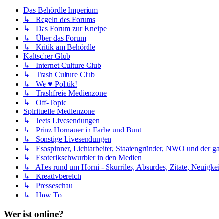
Das Behördle Imperium
↳ Regeln des Forums
↳ Das Forum zur Kneipe
↳ Über das Forum
↳ Kritik am Behördle
Kaltscher Glub
↳ Internet Culture Club
↳ Trash Culture Club
↳ We ♥ Politik!
↳ Trashfreie Medienzone
↳ Off-Topic
Spirituelle Medienzone
↳ Jeets Livesendungen
↳ Prinz Hornauer in Farbe und Bunt
↳ Sonstige Livesendungen
↳ Esospinner, Lichtarbeiter, Staatengründer, NWO und der g
↳ Esoterikschwurbler in den Medien
↳ Alles rund um Horni - Skurriles, Absurdes, Zitate, Neuigke
↳ Kreativbereich
↳ Presseschau
↳ How To...
Wer ist online?