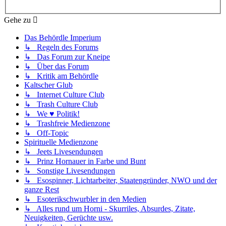
Gehe zu
Das Behördle Imperium
↳ Regeln des Forums
↳ Das Forum zur Kneipe
↳ Über das Forum
↳ Kritik am Behördle
Kaltscher Glub
↳ Internet Culture Club
↳ Trash Culture Club
↳ We ♥ Politik!
↳ Trashfreie Medienzone
↳ Off-Topic
Spirituelle Medienzone
↳ Jeets Livesendungen
↳ Prinz Hornauer in Farbe und Bunt
↳ Sonstige Livesendungen
↳ Esospinner, Lichtarbeiter, Staatengründer, NWO und der
ganze Rest
↳ Esoterikschwurbler in den Medien
↳ Alles rund um Horni - Skurriles, Absurdes, Zitate,
Neuigkeiten, Gerüchte usw.