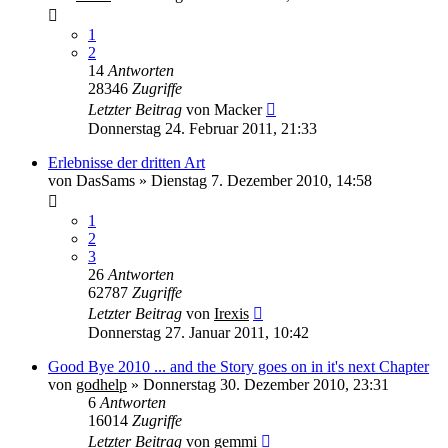
1
2
14
Antworten
28346
Zugriffe
Letzter Beitrag
von
Macker
Donnerstag 24. Februar 2011, 21:33
Erlebnisse der dritten Art
von
DasSams
» Dienstag 7. Dezember 2010, 14:58
1
2
3
26
Antworten
62787
Zugriffe
Letzter Beitrag
von
Irexis
Donnerstag 27. Januar 2011, 10:42
Good Bye 2010 ... and the Story goes on in it's next Chapter
von
godhelp
» Donnerstag 30. Dezember 2010, 23:31
6
Antworten
16014
Zugriffe
Letzter Beitrag
von
gemmi