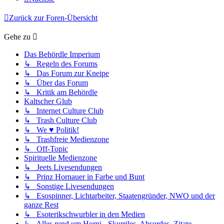
Zurück zur Foren-Übersicht
Gehe zu
Das Behördle Imperium
↳ Regeln des Forums
↳ Das Forum zur Kneipe
↳ Über das Forum
↳ Kritik am Behördle
Kaltscher Glub
↳ Internet Culture Club
↳ Trash Culture Club
↳ We ♥ Politik!
↳ Trashfreie Medienzone
↳ Off-Topic
Spirituelle Medienzone
↳ Jeets Livesendungen
↳ Prinz Hornauer in Farbe und Bunt
↳ Sonstige Livesendungen
↳ Esospinner, Lichtarbeiter, Staatengründer, NWO und der
ganze Rest
↳ Esoterikschwurbler in den Medien
↳ Alles rund um Horni - Skurriles, Absurdes, Zitate,