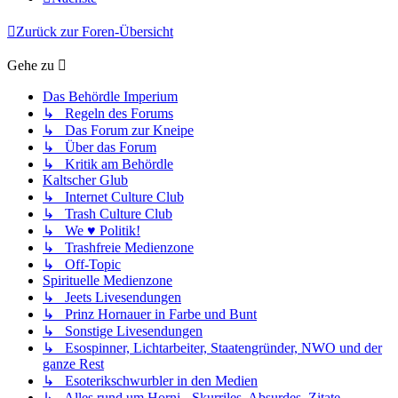
Zurück zur Foren-Übersicht
Gehe zu
Das Behördle Imperium
↳ Regeln des Forums
↳ Das Forum zur Kneipe
↳ Über das Forum
↳ Kritik am Behördle
Kaltscher Glub
↳ Internet Culture Club
↳ Trash Culture Club
↳ We ♥ Politik!
↳ Trashfreie Medienzone
↳ Off-Topic
Spirituelle Medienzone
↳ Jeets Livesendungen
↳ Prinz Hornauer in Farbe und Bunt
↳ Sonstige Livesendungen
↳ Esospinner, Lichtarbeiter, Staatengründer, NWO und der
ganze Rest
↳ Esoterikschwurbler in den Medien
↳ Alles rund um Horni - Skurriles, Absurdes, Zitate,