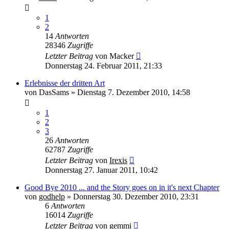
1
2
14
Antworten
28346
Zugriffe
Letzter Beitrag
von
Macker
Donnerstag 24. Februar 2011, 21:33
Erlebnisse der dritten Art
von
DasSams
» Dienstag 7. Dezember 2010, 14:58
1
2
3
26
Antworten
62787
Zugriffe
Letzter Beitrag
von
Irexis
Donnerstag 27. Januar 2011, 10:42
Good Bye 2010 ... and the Story goes on in it's next Chapter
von
godhelp
» Donnerstag 30. Dezember 2010, 23:31
6
Antworten
16014
Zugriffe
Letzter Beitrag
von
gemmi