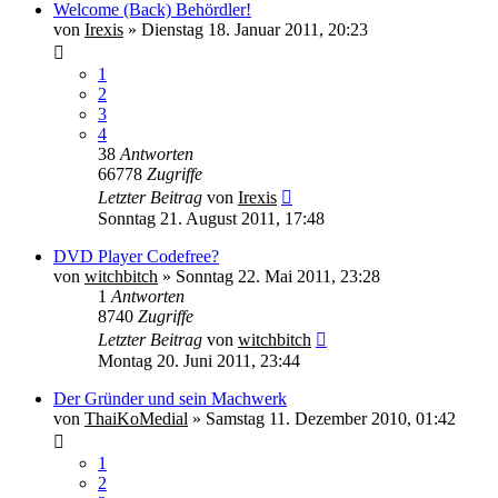
Welcome (Back) Behördler!
von
Irexis
» Dienstag 18. Januar 2011, 20:23
1
2
3
4
38
Antworten
66778
Zugriffe
Letzter Beitrag
von
Irexis
Sonntag 21. August 2011, 17:48
DVD Player Codefree?
von
witchbitch
» Sonntag 22. Mai 2011, 23:28
1
Antworten
8740
Zugriffe
Letzter Beitrag
von
witchbitch
Montag 20. Juni 2011, 23:44
Der Gründer und sein Machwerk
von
ThaiKoMedial
» Samstag 11. Dezember 2010, 01:42
1
2