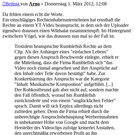
Beitrag
von
Arno
»
Donnerstag 1. März 2012, 12:08
Da fehlen einem echt die Worte.
Ein einschlägiges Rechteinhaberunternehmen hat ernsthaft die
Rechte an einem YT-Video beansprucht, in dem sich der Uploader
irgendwo draussen einen Wildsalat zusammenrupft. Im Hintergrund
zwitschern Vögel, wie das draussen nun mal so der Fall ist.
Trotzdem beanspruchte Rumblefish Rechte an dem
Clip. Als der Anhänger eines "einfachen Lebens"
gegen diesen Anspruch Beschwerde einlegte, erhielt er
die Mitteilung, dass die Firma Rumblefish sich "das
Video noch einmal angesehen und ihre Ansprüche auf
den Inhalt oder Teile davon bestätigt" habe. Zur
Konkretisierung des Anspruchs war die Kategorie
"Inhalt: Musikalische Komposition" aufgeführt. [...]
Der Rohkostfreund gab aber nicht auf, sondern machte
den Fall öffentlich, worauf hin Rumblefish
zurückruderte und von einem "unglücklichen Fehler"
sprach. Damit will sich Eeplox allerdings nicht
zufrieden geben: Denn die Firma erhielt durch die
unberechtigte Anspruchsbehauptung Werbeeinnahmen
in unbekannter Höhe von Google und macht dem
Hersteller des Videoclips zufolge keinerlei Anstalten,
den unrechtmäßig erworbenen Profit an ihn